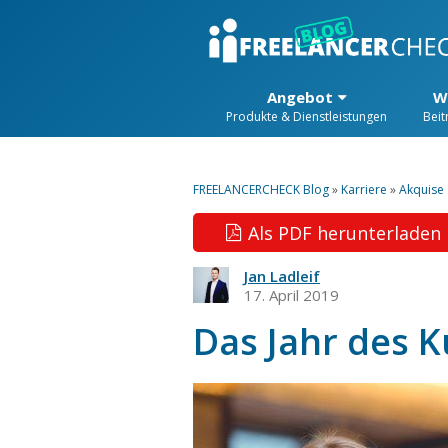
Angebot
W
Produkte & Dienstleistungen
Beit
FREELANCERCHECK Blog
»
Karriere
»
Akquise
Als PDF herunterladen
Jan Ladleif
17. April 2019
Das Jahr des 