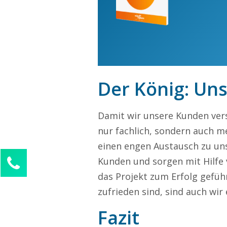
Der König: Un
Damit wir unsere Kunden vers
nur fachlich, sondern auch m
einen engen Austausch zu un
Kontaktieren Sie uns!
Kunden und sorgen mit Hilfe
das Projekt zum Erfolg geführ
Alina Beck
Kundenservice
zufrieden sind, sind auch wir 
0211 946 285 72-63
Fazit
alina.beck@freelancercheck.de