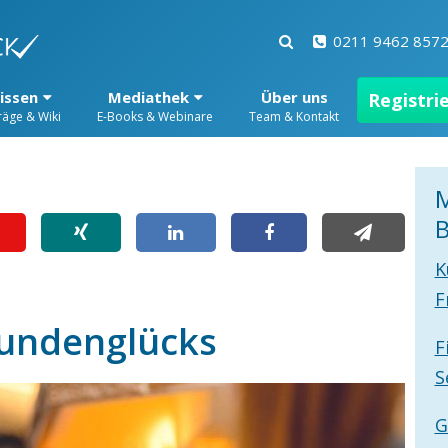
0211 9462 857
issen
Mediathek
Über uns
Registri
räge & Wiki
E-Books & Webinare
Team & Kontakt
M
B
K
F
Kundenglücks
F
S
G