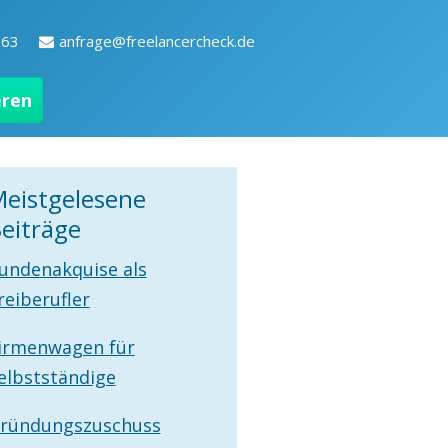
263
anfrage@freelancercheck.de
eren
eistgelesene
eiträge
undenakquise als
reiberufler
irmenwagen für
elbstständige
ründungszuschuss