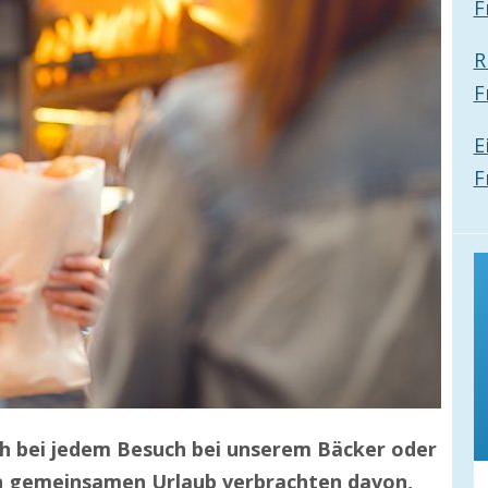
F
R
F
E
F
h bei jedem Besuch bei unserem Bäcker oder
en gemeinsamen Urlaub verbrachten davon,