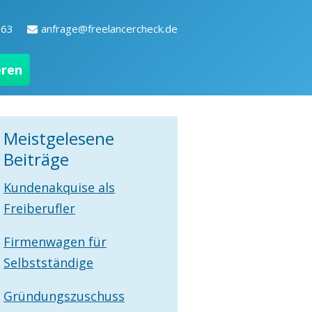
263
anfrage@freelancercheck.de
eren
Meistgelesene
Beiträge
Kundenakquise als
Freiberufler
Firmenwagen für
Selbstständige
Gründungszuschuss