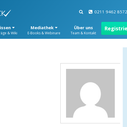
0211 9462 857
issen
Mediathek
Über uns
Registri
räge & Wiki
E-Books & Webinare
Team & Kontakt