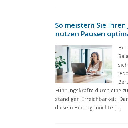
So meistern Sie Ihren 
nutzen Pausen optim
Heu
Bal
sic
jed
Ber
Führungskräfte durch eine z
ständigen Erreichbarkeit. Da
diesem Beitrag möchte […]