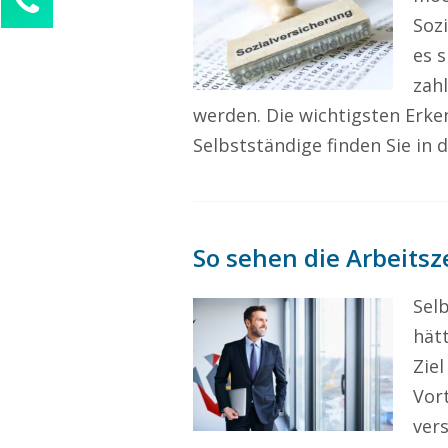
Soz
Alina Beck
Kundenservice
es s
zah
0211 946 285 72-63
werden. Die wichtigsten Erk
alina.beck@freelancercheck.de
Selbstständige finden Sie in
Ihre Anfrage
So sehen die Arbeitsz
Selb
hät
Ziel
Vor
ver