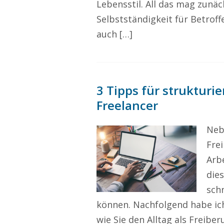
Lebensstil. All das mag zunäc
Selbstständigkeit für Betroff
auch […]
3 Tipps für strukturi
Freelancer
Neb
Fre
Arb
dies
sch
können. Nachfolgend habe ich 
wie Sie den Alltag als Freiber