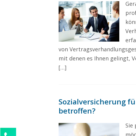
Ger
pro
könn
Ver
erf
von Vertragsverhandlungsges
mit denen es Ihnen gelingt, 
[…]
Sozialversicherung für
betroffen?
Sie 
möc
Kontaktieren Sie uns!