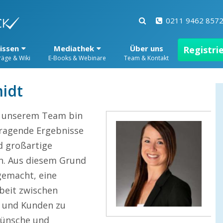
0211 9462 857
issen
Mediathek
Über uns
Registri
räge & Wiki
E-Books & Webinare
Team & Kontakt
idt
n unserem Team bin
sragende Ergebnisse
d großartige
 Aus diesem Grund
gemacht, eine
beit zwischen
 und Kunden zu
 Wünsche und