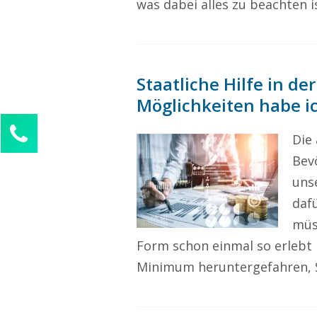
was dabei alles zu beachten i
Staatliche Hilfe in de
Möglichkeiten habe ic
Kontaktieren Sie uns!
Die 
Alina Beck
Bev
Kundenservice
unse
0211 946 285 72-63
daf
alina.beck@freelancercheck.de
müs
Form schon einmal so erlebt 
Ihre Anfrage
Minimum heruntergefahren, S