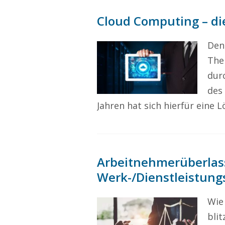
Cloud Computing – di
Den
The
dur
des 
Jahren hat sich hierfür eine L
Arbeitnehmerüberlas
Werk-/Dienstleistung
Wie
blit