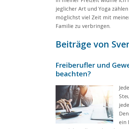
In meiner Freizeit widme ic
jeglicher Art und Yoga zähle
möglichst viel Zeit mit mei
Familie zu verbringen.
Beiträge von Sve
Freiberufler und Gew
beachten?
Jed
Steu
jed
Den
ein 