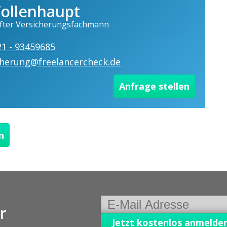
ollenhaupt
fter Versicherungsfachmann
21 - 93459685
cherung@freelancercheck.de
Anfrage stellen
n
r