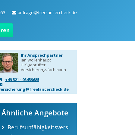
263
anfrage@freelancercheck.de
eren
Ihr Ansprechpartner
Jan Wollenhaupt
IHK-geprüfter
Versicherungsfachmann
+49 521 - 93459685
versicherung@freelancercheck.de
Ähnliche Angebote
Berufsunfähigkeitsversi