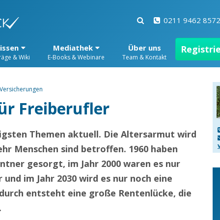
0211 9462 857
issen
Mediathek
Über uns
Registri
räge & Wiki
E-Books & Webinare
Team & Kontakt
Versicherungen
ür Freiberufler
tigsten Themen aktuell. Die Altersarmut wird
r Menschen sind betroffen. 1960 haben
entner gesorgt, im Jahr 2000 waren es nur
 und im Jahr 2030 wird es nur noch eine
durch entsteht eine große Rentenlücke, die
.