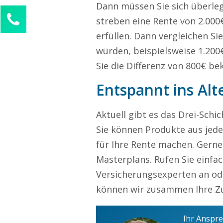
Dann müssen Sie sich überleg
Kontaktieren Sie uns!
streben eine Rente von 2.000
Alina Beck
erfüllen. Dann vergleichen Si
Kundenservice
würden, beispielsweise 1.200€
Sie die Differenz von 800€ 
0211 946 285 72-63
alina.beck@freelancercheck.de
Entspannt ins Alt
Ihre Anfrage
Aktuell gibt es das Drei-Schi
Sie können Produkte aus jede
für Ihre Rente machen. Gerne 
Masterplans. Rufen Sie einfa
Versicherungsexperten an od
können wir zusammen Ihre Zu
Ihr Anspr