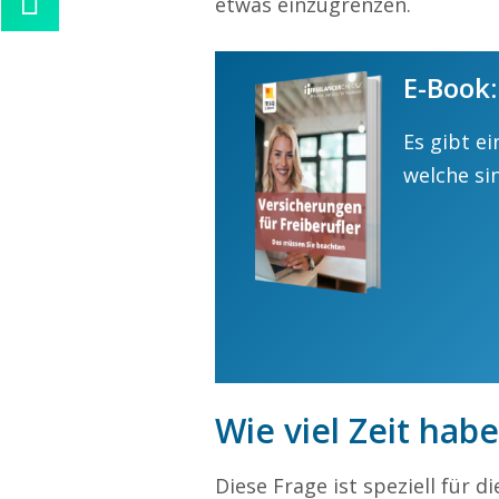
etwas einzugrenzen.
Alina Beck
Kundenservice
E-Book:
0211 946 285 72-63
alina.beck@freelancercheck.de
Es gibt e
welche sin
Ihre Anfrage
Wie viel Zeit habe
Diese Frage ist speziell für 