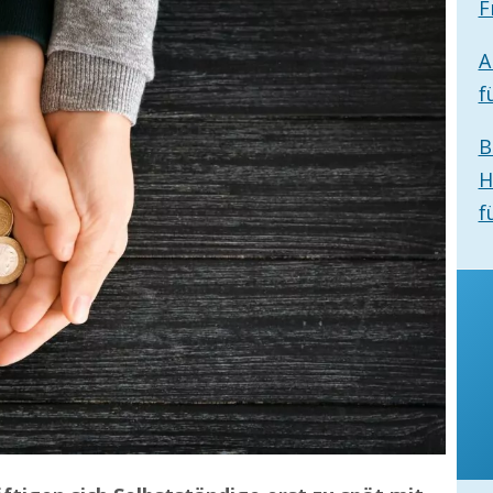
F
A
f
B
H
f