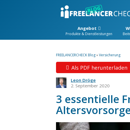
Angebot
W
Produkte & Dienstleistungen
Beit
FREELANCERCHECK Blog
»
Versicherung
Als PDF herunterladen
Leon Dröge
2. September 2020
3 essentielle F
Altersvorsorge