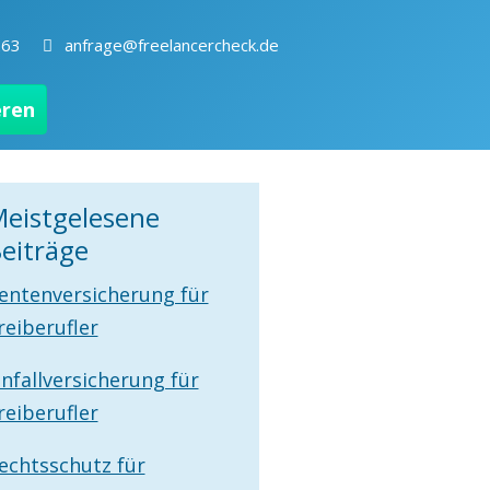
263
anfrage@freelancercheck.de
eren
eistgelesene
eiträge
entenversicherung für
reiberufler
nfallversicherung für
reiberufler
echtsschutz für