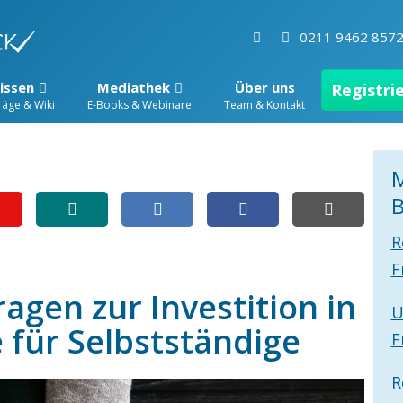
0211 9462 857
issen
Mediathek
Über uns
Registri
räge & Wiki
E-Books & Webinare
Team & Kontakt
M
B
R
F
ragen zur Investition in
U
 für Selbstständige
F
R