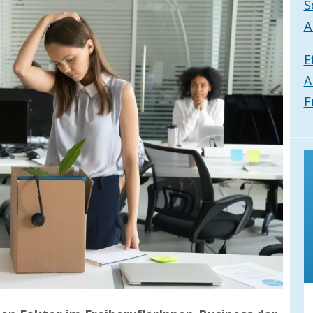
S
A
E
A
F