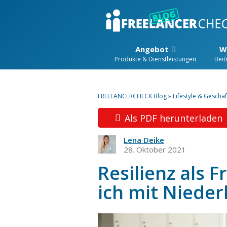
Angebot
W
Produkte & Dienstleistungen
Beit
FREELANCERCHECK Blog
»
Lifestyle & Geschäf
Als PDF herunterladen
Lena Deike
28. Oktober 2021
Resilienz als F
ich mit Niede