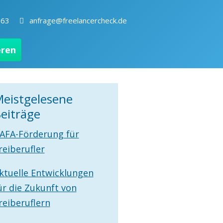
263
anfrage@freelancercheck.de
eren
eistgelesene
eiträge
AFA-Förderung für
reiberufler
ktuelle Entwicklungen
ür die Zukunft von
reiberuflern