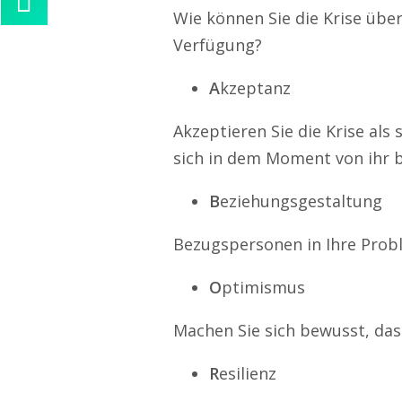
Wie können Sie die Krise übe
Alina Beck
Verfügung?
Kundenservice
0211 946 285 72-63
A
kzeptanz
alina.beck@freelancercheck.de
Akzeptieren Sie die Krise als 
Ihre Anfrage
sich in dem Moment von ihr b
B
eziehungsgestaltung
Bezugspersonen in Ihre Prob
O
ptimismus
Machen Sie sich bewusst, das
R
esilienz