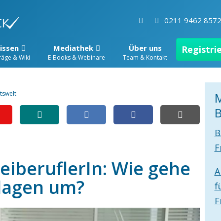
0211 9462 857
issen
Mediathek
Über uns
Registri
räge & Wiki
E-Books & Webinare
Team & Kontakt
tswelt
M
B
B
F
reiberuflerIn: Wie gehe
A
rlagen um?
f
F