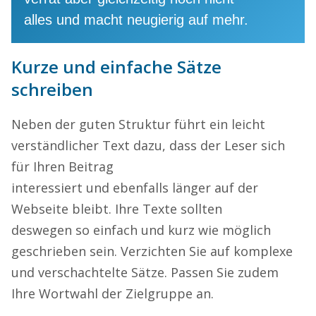
alles
und macht neugierig
auf mehr.
Kurze und einfache Sätze
schreiben
Neben der guten Struktur führ
t ein
leicht
verständlicher Text
dazu, dass
der
Leser sich
für
Ihren
Beitrag
interessier
t
und
ebenfalls
länger auf der
Webseite
bleibt
.
Ihre
Texte sollten
deswegen
so
einfach
und kurz
wie möglich
geschrieben sein. Verzichte
n
Sie
auf
komplexe
und verschachtelte Sätze
. Passen Sie zudem
Ihre Wortwahl der Zielgruppe an.