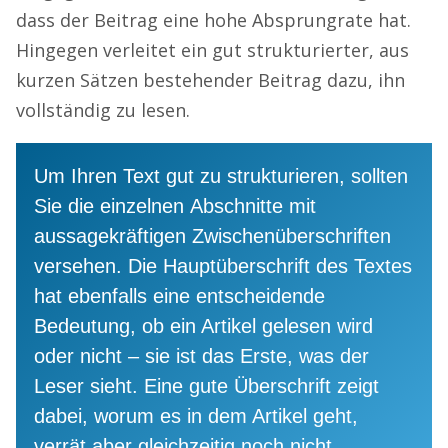
dass der Beitrag eine hohe Absprungrate hat.
Hingegen verleitet ein gut strukturierter, aus
kurzen Sätzen bestehender Beitrag dazu, ihn
vollständig zu lesen.
Um
Ihren
Text gut zu strukturieren, sollte
n
Sie die
einzelne
n
Abschnitte mit
aussagekräftigen Zwischenüberschriften
versehen.
Die
Hauptü
berschrift
des Textes
hat ebenfalls eine entscheidende
Bedeutung,
ob ein Artikel gelesen wird
oder nicht
–
s
ie ist das Erste, was der
Leser sieht. Eine gute Überschrift
zeigt
dabei
, worum es in dem Artikel geht
,
verrät aber gleichzeitig noch nicht