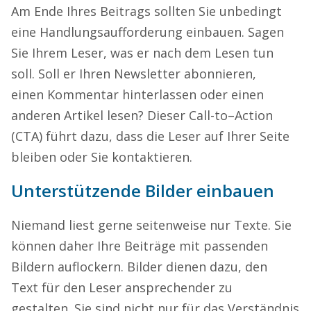
A
m Ende
Ihres Beitrags sollten Sie
unbedingt
eine Handlungs
aufforderung
einbauen
. Sag
en
Sie Ihrem Leser, was er
nach dem Lesen
tun
soll. Soll er Ihren Newsletter abonnieren,
ein
en
Kommentar hinterlassen oder einen
anderen Artikel lesen?
Dieser Call-
to
–
A
ction
(CTA) führt dazu, dass die Leser auf Ihrer Seite
bleiben oder Sie kontaktieren.
Unterstützende
Bilder
einbauen
Niemand liest gerne seitenweise nur Texte
. Sie
können daher Ihre
Beiträge
mit passenden
Bildern auflockern.
Bilder dienen dazu, den
Text
für den Leser ansprechender zu
gestalten.
Sie
sind
nicht nur für das Verständnis